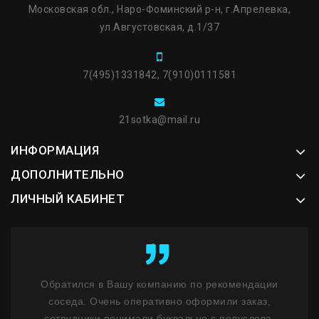
Московская обл., Наро-Фоминский р-н, г.Апрелевка,
ул.Августовская, д.1/37
7(495)1331842, 7(910)0111581
21sotka@mail.ru
ИНФОРМАЦИЯ
ДОПОЛНИТЕЛЬНО
ЛИЧНЫЙ КАБИНЕТ
ент
Обратился в Вашу компанию по рекомендации
К
у
соседа. Очень оперативно оформили заказ,
бл
ость
сотрудники понимали буквально с полуслова.
не 