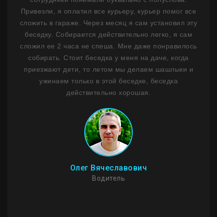
м
Привезли, я оплатил все курьеру, курьер помог все
н
ним
сложить в гараже. Через месяц я сам установил эту
ф
 1,5
беседку. Собирается действительно легко, я сам
лько
сложил ее 2 часа не спеша. Мне даже понравилось
де
ланы
собирать. Стоит беседка у меня на даче, когда
на
сибо
приезжают дети, то летом мы делаем шашлыки и
ужинаем только в этой беседке, беседка
Пр
действительно хорошая.
Мо
стои
И
Олег Вячеславович
Водитель