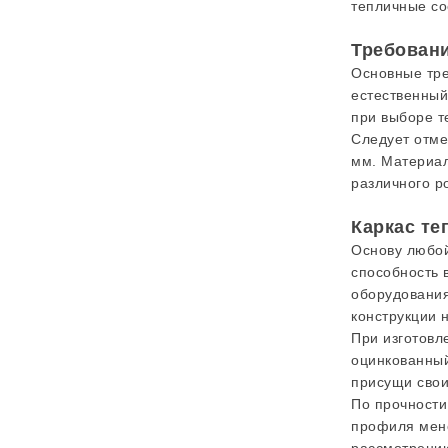
тепличные со
Требовани
Основные тре
естественный
при выборе т
Следует отме
мм. Материал
различного р
Каркас т
Основу любой
способность 
оборудования
конструкции 
При изготовл
оцинкованный
присущи свои
По прочности
профиля мене