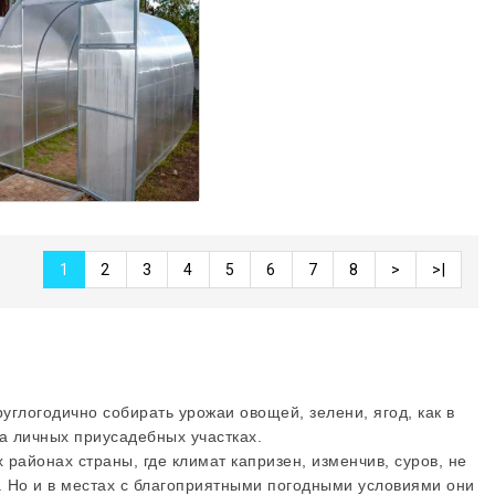
1
2
3
4
5
6
7
8
>
>|
углогодично собирать урожаи овощей, зелени, ягод, как в
а личных приусадебных участках.
айонах страны, где климат капризен, изменчив, суров, не
. Но и в местах с благоприятными погодными условиями они