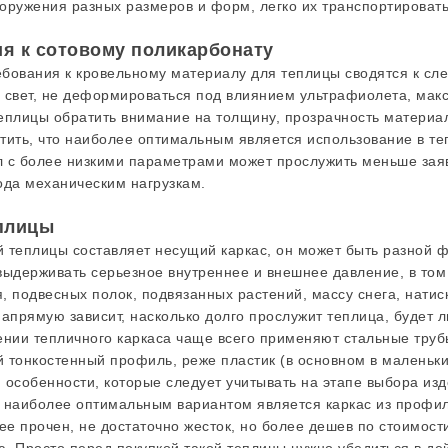
оружения разных размеров и форм, легко их транспортировать
я к сотовому поликарбонату
бования к кровельному материалу для теплицы сводятся к сл
 свет, не деформироваться под влиянием ультрафиолета, мак
еплицы обратить внимание на толщину, прозрачность материа
тить, что наиболее оптимальным является использование в те
 с более низкими параметрами может прослужить меньше заявл
ода механическим нагрузкам.
еплицы
 теплицы составляет несущий каркас, он может быть разной фо
выдерживать серьезное внутреннее и внешнее давление, в том
, подвесных полок, подвязанных растений, массу снега, натиск
напрямую зависит, насколько долго прослужит теплица, будет 
ении тепличного каркаса чаще всего применяют стальные труб
 тонкостенный профиль, реже пластик (в основном в маленьки
 особенности, которые следует учитывать на этапе выбора изд
 наиболее оптимальным вариантом является каркас из профил
е прочен, не достаточно жесток, но более дешев по стоимости.