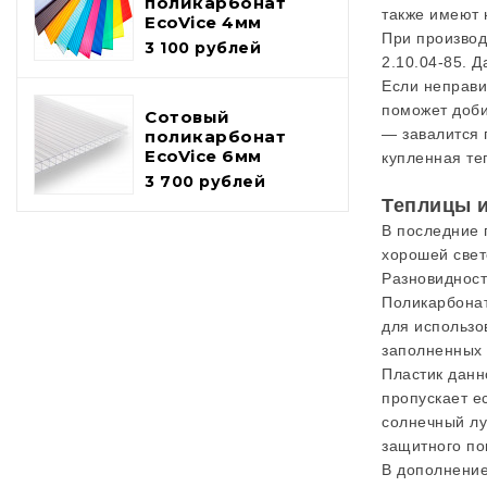
поликарбонат
также имеют 
EcoVice 4мм
При производ
3 100 рублей
2.10.04-85. 
Если неправи
поможет доби
Сотовый
— завалится 
поликарбонат
EcoVice 6мм
купленная те
3 700 рублей
Теплицы и
В последние 
хорошей свет
Разновидност
Поликарбонат
для использо
заполненных 
Пластик данн
пропускает е
солнечный лу
защитного по
В дополнение