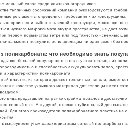
не меньший спрос среди дачников-огородников.
стве тепличных сооружений компании руководствуются треб
Данные регламенты определяют требования к их конструкциям, 
льно произвести выбор тепличной конструкции, можно зря пот
ться нужного микроклимата внутри пространства, не даст во
при первом порывистом ветре или под тяжестью «снежных шап
пличка сможет послужить ее владельцам ни один сезон без не
з поликарбоната: что необходимо знать покуп
годы все большей популярностью пользуются теплицы их поли
опроводимостью и способностью аккумулировать тепло, просты
и и характеристики поликарбоната
ный пластик, из которого делают тепличные панели, имеет с
вания в качестве укрывного материала для теплицы имеет сото
воздухом.
ого вида представлен на рынке стройматериалов в достаточно
стественный свет. А с другой, отсекает губительный для выса
чей. Для этого производители поликарбонатного пластика на о
крытия.
 к вышеупомянутым характеристикам сотовый поликарбонат вес