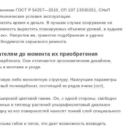
ованиями ГОСТ Р 54257—2010, СП 107.13330201, СНиП
технические условия эксплуатации.
ратить время и деньги. В лучшем случае сооружение не
зможность вырастить планируемых объемов урожай, в худшем
ок». Напротив же, грамотно подобранная и удачно
обходимости серьезного ремонта.
ателям до момента их приобретения
карбоната. Они отличаются эргономическим дизайном,
 в монтаже и уходе.
отовую либо монолитную структуру. Наилучшие параметры
вый поликарбонат, состоящий из рядов ячеек (сот),
 широкой цветовой гамме. Он, с одной стороны, свободно
женных в теплицу растений ультрафиолетовый диапазон
дну из его поверхностей наносят тонкий слой специального
ьма гибок и легок, что дает возможность возводить