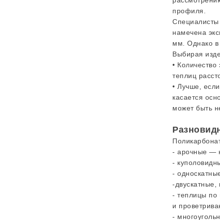
рассмотрению
профиля.
Специалисты 
намечена экс
мм. Однако в
Выбирая изде
• Количество
теплиц расст
• Лучше, есл
касается осн
может быть н
Разновидн
Поликарбонат
- арочные — 
- куполовидн
- односкатны
-двускатные,
- теплицы по
и проветрива
- многоуголь