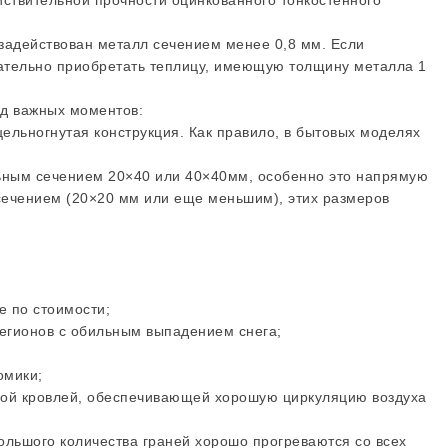
йствительной прочности оцинкованного тонкостенного
задействован металл сечением менее 0,8 мм. Если
лательно приобретать теплицу, имеющую толщину металла 1
яд важных моментов:
цельногнутая конструкция. Как правило, в бытовых моделях
льным сечением 20×40 или 40×40мм, особенно это напрямую
сечением (20×20 мм или еще меньшим), этих размеров
и
е по стоимости;
егионов с обильным выпадением снега;
омики;
вой кровлей, обеспечивающей хорошую циркуляцию воздуха
большого количества граней хорошо прогреваются со всех