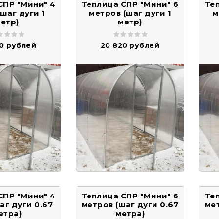
СПР "Мини" 4
Теплица СПР "Мини" 6
Те
(шаг дуги 1
метров (шаг дуги 1
м
етр)
метр)
40 рублей
20 820 рублей
СПР "Мини" 4
Теплица СПР "Мини" 6
Те
аг дуги 0.67
метров (шаг дуги 0.67
мет
етра)
метра)