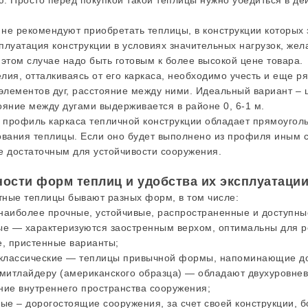
. Просто перед покупкой такой теплицы нужно убедиться в де
не рекомендуют приобретать теплицы, в конструкции которых 
плуатация конструкции в условиях значительных нагрузок, же
 этом случае надо быть готовым к более высокой цене товара.
лия, отталкиваясь от его каркаса, необходимо учесть и еще р
 элементов дуг, расстояние между ними. Идеальный вариант – 
ояние между дугами выдерживается в районе 0, 6-1 м.
и профиль каркаса тепличной конструкции обладает прямоуго
ования теплицы. Если оно будет выполнено из профиля иным 
е достаточным для устойчивости сооружения.
ости форм теплиц и удобства их эксплуатаци
ные теплицы бывают разных форм, в том числе:
наиболее прочные, устойчивые, распространенные и доступны
ые — характеризуются заостренным верхом, оптимальны для р
е, пристенные варианты;
 классические — теплицы привычной формы, напоминающие д
 митлайдеру (американского образца) — обладают двухуровне
ние внутреннего пространства сооружения;
ные – дорогостоящие сооружения, за счет своей конструкции, 