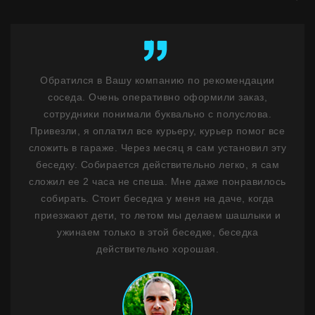
ент
Обратился в Вашу компанию по рекомендации
К
у
соседа. Очень оперативно оформили заказ,
бл
ость
сотрудники понимали буквально с полуслова.
не 
м
Привезли, я оплатил все курьеру, курьер помог все
н
ним
сложить в гараже. Через месяц я сам установил эту
ф
 1,5
беседку. Собирается действительно легко, я сам
лько
сложил ее 2 часа не спеша. Мне даже понравилось
де
ланы
собирать. Стоит беседка у меня на даче, когда
на
сибо
приезжают дети, то летом мы делаем шашлыки и
ужинаем только в этой беседке, беседка
Пр
действительно хорошая.
Мо
стои
И