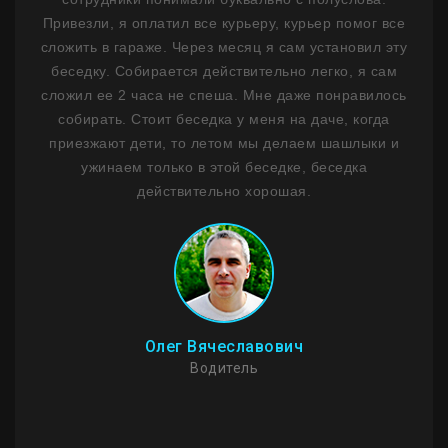
м
Привезли, я оплатил все курьеру, курьер помог все
н
ним
сложить в гараже. Через месяц я сам установил эту
ф
 1,5
беседку. Собирается действительно легко, я сам
лько
сложил ее 2 часа не спеша. Мне даже понравилось
де
ланы
собирать. Стоит беседка у меня на даче, когда
на
сибо
приезжают дети, то летом мы делаем шашлыки и
ужинаем только в этой беседке, беседка
Пр
действительно хорошая.
Мо
стои
И
Олег Вячеславович
Водитель