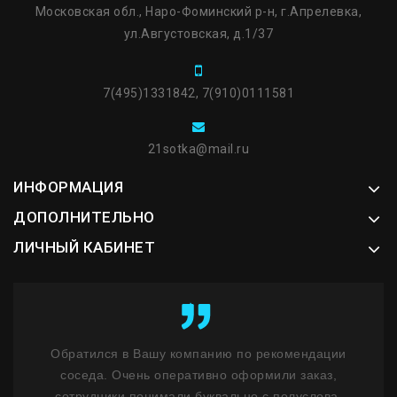
Московская обл., Наро-Фоминский р-н, г.Апрелевка,
ул.Августовская, д.1/37
7(495)1331842, 7(910)0111581
21sotka@mail.ru
ИНФОРМАЦИЯ
ДОПОЛНИТЕЛЬНО
ЛИЧНЫЙ КАБИНЕТ
ент
Обратился в Вашу компанию по рекомендации
К
у
соседа. Очень оперативно оформили заказ,
бл
ость
сотрудники понимали буквально с полуслова.
не 