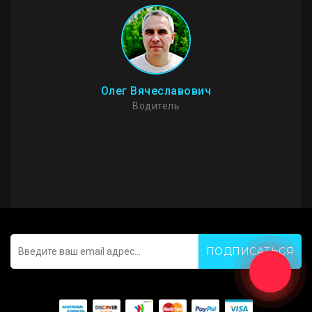
И
Олег Вячеславович
Водитель
ПОДПИСАТЬСЯ