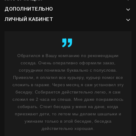
ДОПОЛНИТЕЛЬНО
ЛИЧНЫЙ КАБИНЕТ
ент
Обратился в Вашу компанию по рекомендации
К
у
соседа. Очень оперативно оформили заказ,
бл
ость
сотрудники понимали буквально с полуслова.
не 
м
Привезли, я оплатил все курьеру, курьер помог все
н
ним
сложить в гараже. Через месяц я сам установил эту
ф
 1,5
беседку. Собирается действительно легко, я сам
лько
сложил ее 2 часа не спеша. Мне даже понравилось
де
ланы
собирать. Стоит беседка у меня на даче, когда
на
сибо
приезжают дети, то летом мы делаем шашлыки и
ужинаем только в этой беседке, беседка
Пр
действительно хорошая.
Мо
стои