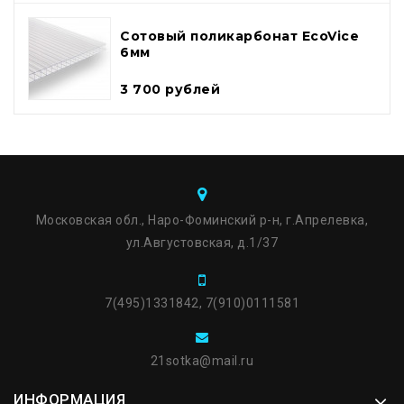
Сотовый поликарбонат EcoVice
6мм
3 700 рублей
Московская обл., Наро-Фоминский р-н, г.Апрелевка,
ул.Августовская, д.1/37
7(495)1331842, 7(910)0111581
21sotka@mail.ru
ИНФОРМАЦИЯ