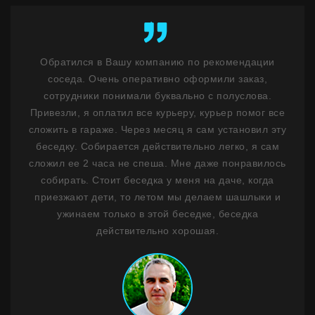
ент
Обратился в Вашу компанию по рекомендации
К
у
соседа. Очень оперативно оформили заказ,
бл
ость
сотрудники понимали буквально с полуслова.
не 
м
Привезли, я оплатил все курьеру, курьер помог все
н
ним
сложить в гараже. Через месяц я сам установил эту
ф
 1,5
беседку. Собирается действительно легко, я сам
лько
сложил ее 2 часа не спеша. Мне даже понравилось
де
ланы
собирать. Стоит беседка у меня на даче, когда
на
сибо
приезжают дети, то летом мы делаем шашлыки и
ужинаем только в этой беседке, беседка
Пр
действительно хорошая.
Мо
стои
И